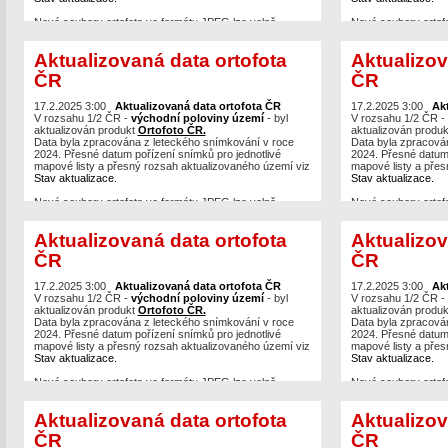
Nové soubory ortofota ve formátu JPEG lze volně
Nové soubory ortof
stahovat po mapových listech,
případně je možné
stahovat po mapovýc
vytvářet výřezy
v různých formátech (max. 40 km2) z
vytvářet výřezy
v r
Aktualizovaná data ortofota
Aktualizov
bezešvé mozaiky.
bezešvé mozaiky.
ČR
ČR
Prohlížecí služby Ortofoto
WMS
,
WMTS
a
ArcGIS
Prohlížecí služby O
Server
byly již také aktualizovány a jsou dostupné
Server
byly již také
například v aplikacích
17.2.2025 3:00
Aktualizovaná data ortofota ČR
Geoprohlížeč
nebo
Nahlížení do
například v aplikac
17.2.2025 3:00
Ak
KN.
V rozsahu 1/2 ČR -
východní poloviny území
- byl
KN.
V rozsahu 1/2 ČR -
aktualizován produkt
Ortofoto ČR.
aktualizován produ
Data byla zpracována z leteckého snímkování v roce
Data byla zpracová
2024. Přesné datum pořízení snímků pro jednotlivé
2024. Přesné datum 
mapové listy a přesný rozsah aktualizovaného území viz
mapové listy a přes
Stav aktualizace.
Stav aktualizace.
Nové soubory ortofota ve formátu JPEG lze volně
Nové soubory ortof
stahovat po mapových listech,
případně je možné
stahovat po mapovýc
vytvářet výřezy
v různých formátech (max. 40 km2) z
vytvářet výřezy
v r
Aktualizovaná data ortofota
Aktualizov
bezešvé mozaiky.
bezešvé mozaiky.
ČR
ČR
Prohlížecí služby Ortofoto
WMS
,
WMTS
a
ArcGIS
Prohlížecí služby O
Server
byly již také aktualizovány a jsou dostupné
Server
byly již také
například v aplikacích
17.2.2025 3:00
Aktualizovaná data ortofota ČR
Geoprohlížeč
nebo
Nahlížení do
například v aplikac
17.2.2025 3:00
Ak
KN.
V rozsahu 1/2 ČR -
východní poloviny území
- byl
KN.
V rozsahu 1/2 ČR -
aktualizován produkt
Ortofoto ČR.
aktualizován produ
Data byla zpracována z leteckého snímkování v roce
Data byla zpracová
2024. Přesné datum pořízení snímků pro jednotlivé
2024. Přesné datum 
mapové listy a přesný rozsah aktualizovaného území viz
mapové listy a přes
Stav aktualizace.
Stav aktualizace.
Nové soubory ortofota ve formátu JPEG lze volně
Nové soubory ortof
stahovat po mapových listech,
případně je možné
stahovat po mapovýc
vytvářet výřezy
v různých formátech (max. 40 km2) z
vytvářet výřezy
v r
Aktualizovaná data ortofota
Aktualizov
bezešvé mozaiky.
bezešvé mozaiky.
ČR
ČR
Prohlížecí služby Ortofoto
WMS
,
WMTS
a
ArcGIS
Prohlížecí služby O