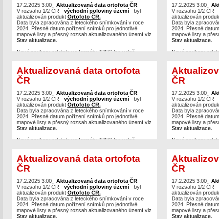
například v aplikacích
17.2.2025 3:00
Aktualizovaná data ortofota ČR
Geoprohlížeč
nebo
Nahlížení do
například v aplikac
17.2.2025 3:00
Ak
KN.
V rozsahu 1/2 ČR -
východní poloviny území
- byl
KN.
V rozsahu 1/2 ČR -
aktualizován produkt
Ortofoto ČR.
aktualizován produ
Data byla zpracována z leteckého snímkování v roce
Data byla zpracová
2024. Přesné datum pořízení snímků pro jednotlivé
2024. Přesné datum 
mapové listy a přesný rozsah aktualizovaného území viz
mapové listy a přes
Stav aktualizace.
Stav aktualizace.
Nové soubory ortofota ve formátu JPEG lze volně
Nové soubory ortof
stahovat po mapových listech,
případně je možné
stahovat po mapovýc
vytvářet výřezy
v různých formátech (max. 40 km2) z
vytvářet výřezy
v r
Aktualizovaná data ortofota
Aktualizov
bezešvé mozaiky.
bezešvé mozaiky.
ČR
ČR
Prohlížecí služby Ortofoto
WMS
,
WMTS
a
ArcGIS
Prohlížecí služby O
Server
byly již také aktualizovány a jsou dostupné
Server
byly již také
například v aplikacích
17.2.2025 3:00
Aktualizovaná data ortofota ČR
Geoprohlížeč
nebo
Nahlížení do
například v aplikac
17.2.2025 3:00
Ak
KN.
V rozsahu 1/2 ČR -
východní poloviny území
- byl
KN.
V rozsahu 1/2 ČR -
aktualizován produkt
Ortofoto ČR.
aktualizován produ
Data byla zpracována z leteckého snímkování v roce
Data byla zpracová
2024. Přesné datum pořízení snímků pro jednotlivé
2024. Přesné datum 
mapové listy a přesný rozsah aktualizovaného území viz
mapové listy a přes
Stav aktualizace.
Stav aktualizace.
Nové soubory ortofota ve formátu JPEG lze volně
Nové soubory ortof
stahovat po mapových listech,
případně je možné
stahovat po mapovýc
vytvářet výřezy
v různých formátech (max. 40 km2) z
vytvářet výřezy
v r
Aktualizovaná data ortofota
Aktualizov
bezešvé mozaiky.
bezešvé mozaiky.
ČR
ČR
Prohlížecí služby Ortofoto
WMS
,
WMTS
a
ArcGIS
Prohlížecí služby O
Server
byly již také aktualizovány a jsou dostupné
Server
byly již také
například v aplikacích
17.2.2025 3:00
Aktualizovaná data ortofota ČR
Geoprohlížeč
nebo
Nahlížení do
například v aplikac
17.2.2025 3:00
Ak
KN.
V rozsahu 1/2 ČR -
východní poloviny území
- byl
KN.
V rozsahu 1/2 ČR -
aktualizován produkt
Ortofoto ČR.
aktualizován produ
Data byla zpracována z leteckého snímkování v roce
Data byla zpracová
2024. Přesné datum pořízení snímků pro jednotlivé
2024. Přesné datum 
mapové listy a přesný rozsah aktualizovaného území viz
mapové listy a přes
Stav aktualizace.
Stav aktualizace.