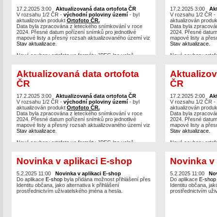
Server
byly již také aktualizovány a jsou dostupné
Server
byly již také
například v aplikacích
17.2.2025 3:00
Aktualizovaná data ortofota ČR
Geoprohlížeč
nebo
Nahlížení do
například v aplikac
17.2.2025 3:00
Ak
KN.
V rozsahu 1/2 ČR -
východní poloviny území
- byl
KN.
V rozsahu 1/2 ČR -
aktualizován produkt
Ortofoto ČR.
aktualizován produ
Data byla zpracována z leteckého snímkování v roce
Data byla zpracová
2024. Přesné datum pořízení snímků pro jednotlivé
2024. Přesné datum 
mapové listy a přesný rozsah aktualizovaného území viz
mapové listy a přes
Stav aktualizace.
Stav aktualizace.
Nové soubory ortofota ve formátu JPEG lze volně
Nové soubory ortof
stahovat po mapových listech,
případně je možné
stahovat po mapovýc
vytvářet výřezy
v různých formátech (max. 40 km2) z
vytvářet výřezy
v r
Aktualizovaná data ortofota
Aktualizov
bezešvé mozaiky.
bezešvé mozaiky.
ČR
ČR
Prohlížecí služby Ortofoto
WMS
,
WMTS
a
ArcGIS
Prohlížecí služby O
Server
byly již také aktualizovány a jsou dostupné
Server
byly již také
například v aplikacích
17.2.2025 3:00
Aktualizovaná data ortofota ČR
Geoprohlížeč
nebo
Nahlížení do
například v aplikac
17.2.2025 2:00
Ak
KN.
V rozsahu 1/2 ČR -
východní poloviny území
- byl
KN.
V rozsahu 1/2 ČR -
aktualizován produkt
Ortofoto ČR.
aktualizován produ
Data byla zpracována z leteckého snímkování v roce
Data byla zpracová
2024. Přesné datum pořízení snímků pro jednotlivé
2024. Přesné datum 
mapové listy a přesný rozsah aktualizovaného území viz
mapové listy a přes
Stav aktualizace.
Stav aktualizace.
Nové soubory ortofota ve formátu JPEG lze volně
Nové soubory ortof
stahovat po mapových listech,
případně je možné
stahovat po mapovýc
vytvářet výřezy
v různých formátech (max. 40 km2) z
vytvářet výřezy
v r
Novinka v aplikaci E-shop
Novinka v 
bezešvé mozaiky.
bezešvé mozaiky.
Prohlížecí služby Ortofoto
WMS
,
WMTS
a
ArcGIS
Prohlížecí služby O
5.2.2025 11:00
Novinka v aplikaci E-shop
5.2.2025 11:00
Nov
Server
byly již také aktualizovány a jsou dostupné
Server
byly již také
Do aplikace
E-shop
byla přidána možnost přihlášení přes
Do aplikace
E-sho
například v aplikacích
Geoprohlížeč
nebo
Nahlížení do
například v aplikac
Identitu občana, jako alternativa k přihlášení
Identitu občana, jako
KN.
KN.
prostřednictvím uživatelského jména a hesla.
prostřednictvím uži