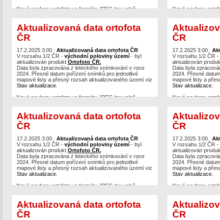
Nové soubory ortofota ve formátu JPEG lze volně
Nové soubory ortof
stahovat po mapových listech,
případně je možné
stahovat po mapovýc
vytvářet výřezy
v různých formátech (max. 40 km2) z
vytvářet výřezy
v r
Aktualizovaná data ortofota
Aktualizov
bezešvé mozaiky.
bezešvé mozaiky.
ČR
ČR
Prohlížecí služby Ortofoto
WMS
,
WMTS
a
ArcGIS
Prohlížecí služby O
Server
byly již také aktualizovány a jsou dostupné
Server
byly již také
například v aplikacích
17.2.2025 3:00
Aktualizovaná data ortofota ČR
Geoprohlížeč
nebo
Nahlížení do
například v aplikac
17.2.2025 3:00
Ak
KN.
V rozsahu 1/2 ČR -
východní poloviny území
- byl
KN.
V rozsahu 1/2 ČR -
aktualizován produkt
Ortofoto ČR.
aktualizován produ
Data byla zpracována z leteckého snímkování v roce
Data byla zpracová
2024. Přesné datum pořízení snímků pro jednotlivé
2024. Přesné datum 
mapové listy a přesný rozsah aktualizovaného území viz
mapové listy a přes
Stav aktualizace.
Stav aktualizace.
Nové soubory ortofota ve formátu JPEG lze volně
Nové soubory ortof
stahovat po mapových listech,
případně je možné
stahovat po mapovýc
vytvářet výřezy
v různých formátech (max. 40 km2) z
vytvářet výřezy
v r
Aktualizovaná data ortofota
Aktualizov
bezešvé mozaiky.
bezešvé mozaiky.
ČR
ČR
Prohlížecí služby Ortofoto
WMS
,
WMTS
a
ArcGIS
Prohlížecí služby O
Server
byly již také aktualizovány a jsou dostupné
Server
byly již také
například v aplikacích
17.2.2025 3:00
Aktualizovaná data ortofota ČR
Geoprohlížeč
nebo
Nahlížení do
například v aplikac
17.2.2025 3:00
Ak
KN.
V rozsahu 1/2 ČR -
východní poloviny území
- byl
KN.
V rozsahu 1/2 ČR -
aktualizován produkt
Ortofoto ČR.
aktualizován produ
Data byla zpracována z leteckého snímkování v roce
Data byla zpracová
2024. Přesné datum pořízení snímků pro jednotlivé
2024. Přesné datum 
mapové listy a přesný rozsah aktualizovaného území viz
mapové listy a přes
Stav aktualizace.
Stav aktualizace.
Nové soubory ortofota ve formátu JPEG lze volně
Nové soubory ortof
stahovat po mapových listech,
případně je možné
stahovat po mapovýc
vytvářet výřezy
v různých formátech (max. 40 km2) z
vytvářet výřezy
v r
Aktualizovaná data ortofota
Aktualizov
bezešvé mozaiky.
bezešvé mozaiky.
ČR
ČR
Prohlížecí služby Ortofoto
WMS
,
WMTS
a
ArcGIS
Prohlížecí služby O