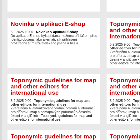
Novinka v aplikaci E-shop
Toponymic
and other 
5.2.2025 10:00
Novinka v aplikaci E-shop
internatio
Do aplikace
E-shop
byla přidána možnost přihlášení přes
Identitu občana, jako alternativa k přihlášení
prostřednictvím uživatelského jména a hesla.
5.2.2025 9:00
Top
other editors for i
Zveřejněno 4. aktua
pro přípravu map a
území v angličtině -
other editors for int
Toponymic gudelines for map
Toponymic
and other editors for
and other 
international use
internatio
5.2.2025 9:00
Toponymic gudelines for map and
5.2.2025 9:00
Top
other editors for international use
other editors for i
Zveřejněno 4. aktualizované vydání pokynů a informací
Zveřejněno 4. aktua
pro přípravu map a nemapových publikací o českém
pro přípravu map a
území v angličtině -
Toponymic gudelines for map and
území v angličtině -
other editors for international use.
other editors for int
Toponymic gudelines for map
Toponymic