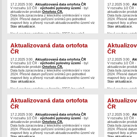
Server
byly již také aktualizovány a jsou dostupné
Server
byly již také
například v aplikacích
17.2.2025 3:00
Aktualizovaná data ortofota ČR
Geoprohlížeč
nebo
Nahlížení do
například v aplikac
17.2.2025 3:00
Ak
KN.
V rozsahu 1/2 ČR -
východní poloviny území
- byl
KN.
V rozsahu 1/2 ČR -
aktualizován produkt
Ortofoto ČR.
aktualizován produ
Data byla zpracována z leteckého snímkování v roce
Data byla zpracová
2024. Přesné datum pořízení snímků pro jednotlivé
2024. Přesné datum 
mapové listy a přesný rozsah aktualizovaného území viz
mapové listy a přes
Stav aktualizace.
Stav aktualizace.
Nové soubory ortofota ve formátu JPEG lze volně
Nové soubory ortof
stahovat po mapových listech,
případně je možné
stahovat po mapovýc
vytvářet výřezy
v různých formátech (max. 40 km2) z
vytvářet výřezy
v r
Aktualizovaná data ortofota
Aktualizov
bezešvé mozaiky.
bezešvé mozaiky.
ČR
ČR
Prohlížecí služby Ortofoto
WMS
,
WMTS
a
ArcGIS
Prohlížecí služby O
Server
byly již také aktualizovány a jsou dostupné
Server
byly již také
například v aplikacích
17.2.2025 3:00
Aktualizovaná data ortofota ČR
Geoprohlížeč
nebo
Nahlížení do
například v aplikac
17.2.2025 3:00
Ak
KN.
V rozsahu 1/2 ČR -
východní poloviny území
- byl
KN.
V rozsahu 1/2 ČR -
aktualizován produkt
Ortofoto ČR.
aktualizován produ
Data byla zpracována z leteckého snímkování v roce
Data byla zpracová
2024. Přesné datum pořízení snímků pro jednotlivé
2024. Přesné datum 
mapové listy a přesný rozsah aktualizovaného území viz
mapové listy a přes
Stav aktualizace.
Stav aktualizace.
Nové soubory ortofota ve formátu JPEG lze volně
Nové soubory ortof
stahovat po mapových listech,
případně je možné
stahovat po mapovýc
vytvářet výřezy
v různých formátech (max. 40 km2) z
vytvářet výřezy
v r
Aktualizovaná data ortofota
Aktualizov
bezešvé mozaiky.
bezešvé mozaiky.
ČR
ČR
Prohlížecí služby Ortofoto
WMS
,
WMTS
a
ArcGIS
Prohlížecí služby O
Server
byly již také aktualizovány a jsou dostupné
Server
byly již také
například v aplikacích
17.2.2025 3:00
Aktualizovaná data ortofota ČR
Geoprohlížeč
nebo
Nahlížení do
například v aplikac
17.2.2025 3:00
Ak
KN.
V rozsahu 1/2 ČR -
východní poloviny území
- byl
KN.
V rozsahu 1/2 ČR -
aktualizován produkt
Ortofoto ČR.
aktualizován produ
Data byla zpracována z leteckého snímkování v roce
Data byla zpracová
2024. Přesné datum pořízení snímků pro jednotlivé
2024. Přesné datum 
mapové listy a přesný rozsah aktualizovaného území viz
mapové listy a přes
Stav aktualizace.
Stav aktualizace.