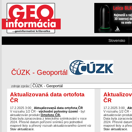
Slovensko
ČÚZK - Geoportál
zdroje zpráv:
Aktualizovaná data ortofota
Aktualizov
ČR
ČR
17.2.2025 3:00
Aktualizovaná data ortofota ČR
17.2.2025 3:00
Ak
V rozsahu 1/2 ČR -
východní poloviny území
- byl
V rozsahu 1/2 ČR -
aktualizován produkt
Ortofoto ČR.
aktualizován produ
Data byla zpracována z leteckého snímkování v roce
Data byla zpracová
2024. Přesné datum pořízení snímků pro jednotlivé
2024. Přesné datum 
mapové listy a přesný rozsah aktualizovaného území viz
mapové listy a přes
Stav aktualizace.
Stav aktualizace.